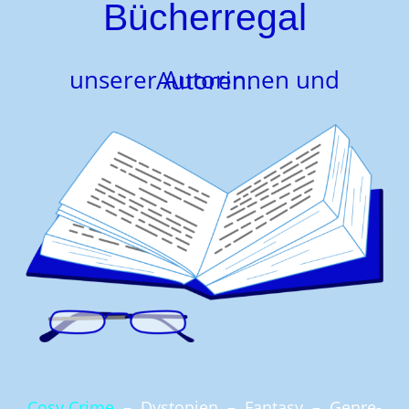
Bücherregal
unserer Autorinnen und Autoren.
Cosy Crime
–
Dystopien
–
Fantasy
–
Genre-